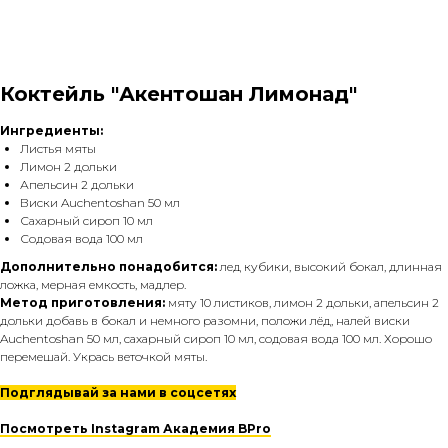
Коктейль "Акентошан Лимонад"
Ингредиенты:
Листья мяты
Лимон 2 дольки
Апельсин 2 дольки
Виски Auchentoshan 50 мл
Сахарный сироп 10 мл
Содовая вода 100 мл
Дополнительно понадобится:
лед кубики, высокий бокал, длинная
ложка, мерная емкость, мадлер.
Метод приготовления:
мяту 10 листиков, лимон 2 дольки, апельсин 2
дольки добавь в бокал и немного разомни, положи лёд, налей виски
Auchentoshan 50 мл, сахарный сироп 10 мл, содовая вода 100 мл. Хорошо
перемешай. Укрась веточкой мяты.
Подглядывай за нами в соцсетях
Посмотреть Instagram Академия BPro