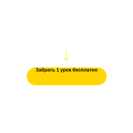
Посмотрите один урок
бесплатно
.
В нем есть теория, много практики и
несколько крутых барных фишек
Забрать 1 урок бесплатно