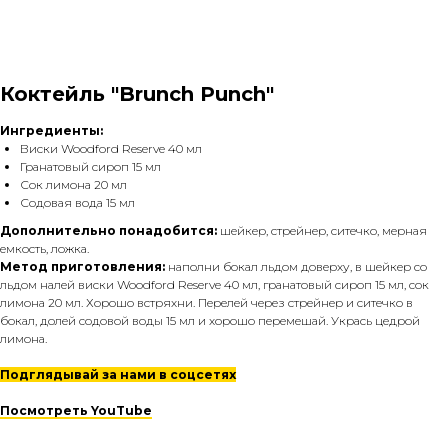
Коктейль "Brunch Punch"
Ингредиенты:
Виски Woodford Reserve 40 мл
Гранатовый сироп 15 мл
Сок лимона 20 мл
Содовая вода 15 мл
Дополнительно понадобится:
шейкер, стрейнер, ситечко, мерная
емкость, ложка.
Метод приготовления:
наполни бокал льдом доверху, в шейкер со
льдом налей виски Woodford Reserve 40 мл, гранатовый сироп 15 мл, сок
лимона 20 мл. Хорошо встряхни. Перелей через стрейнер и ситечко в
бокал, долей содовой воды 15 мл и хорошо перемешай. Укрась цедрой
лимона.
Подглядывай за нами в соцсетях
Посмотреть YouTube