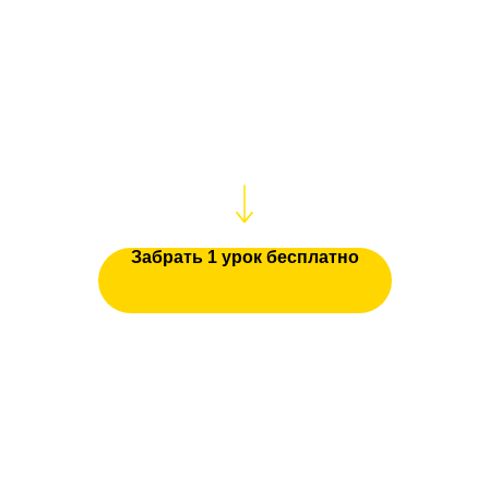
Посмотрите один урок
бесплатно
.
В нем есть теория, много практики и
несколько крутых барных фишек
Забрать 1 урок бесплатно